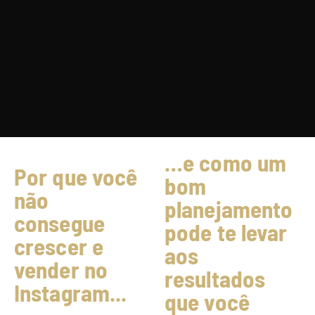
…e como um
Por que você
bom
não
planejamento
consegue
pode te levar
crescer e
aos
vender no
resultados
Instagram...
que você