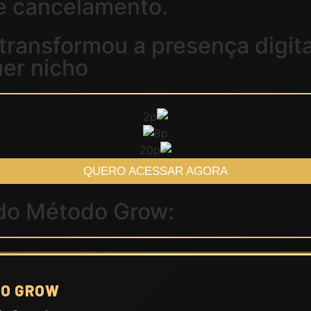
de cancelamento.
transformou a presença digit
er nicho
QUERO ACESSAR AGORA
 do
Método Grow:
DO GROW