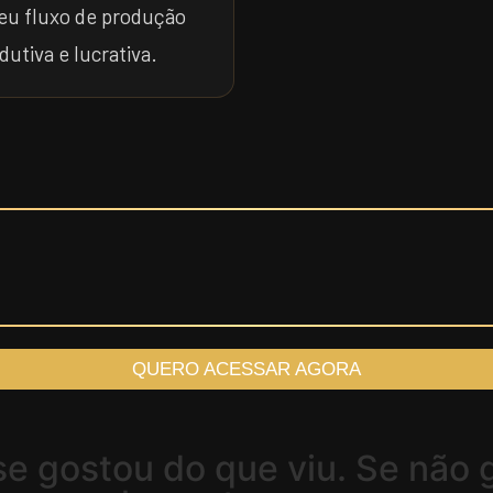
seu fluxo de produção
dutiva e lucrativa.
QUERO ACESSAR AGORA
e gostou do que viu. Se não go