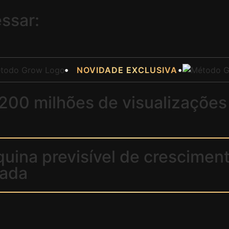
essar:
•
•
NOVIDADE EXCLUSIVA
200 milhões de visualizações
uina previsível de crescime
vada