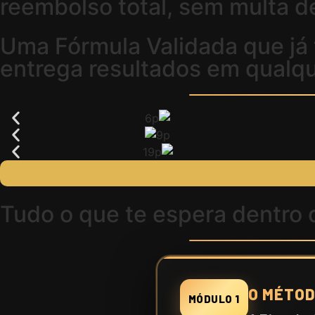
reembolso total, sem multa 
Uma
Fórmula Validada
que já 
entrega resultados
em qualqu
Tudo o que te espera dentro
O MÉTO
MÓDULO 1