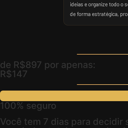
ideias e organize todo o 
de forma estratégica, pro
de
R$897
por apenas:
R$147
100% seguro
Você tem 7 dias para decidir s