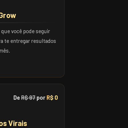
 Grow
s que você pode seguir
ra te entregar resultados
mês.
De
R$ 97
por
R$ 0
s Virais