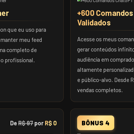
ner
+600 Comandos
Validados
on que eu uso para
Acesse os meus coman
e manter meu feed
gerar conteúdos infini
ma completo de
audiência em comprado
 profissional.
altamente personalizad
e público-alvo. Desde Re
vendas completos.
BÔNUS 4
De
R$ 97
por
R$ 0