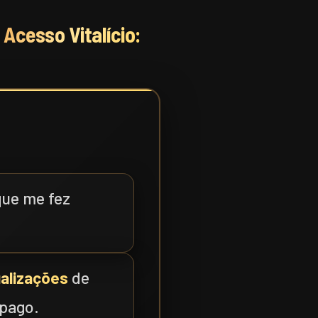
e
Acesso Vitalício:
que me fez
ualizações
de
 pago.