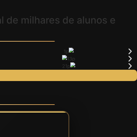
al de
milhares de alunos
e