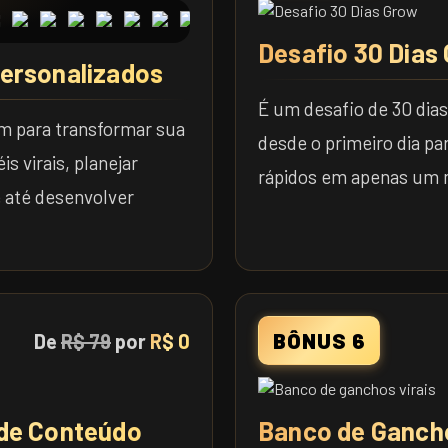
Desafio 30 Dias
Personalizados
É um desafio de 30 dia
im para transformar sua
desde o primeiro dia pa
is virais, planejar
rápidos em apenas um 
 até desenvolver
BÔNUS 6
De
R$ 79
por
R$ 0
 de Conteúdo
Banco de Gancho