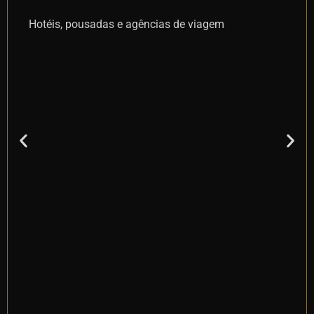
Corretores, imobiliárias, construtoras e
incorporadoras