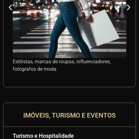
Chefs, restaurantes, nutricionistas, marcas de
E
alimentos
IMÓVEIS, TURISMO E EVENTOS
Imóveis e Construção