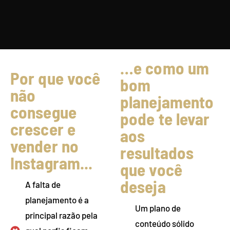
…e como um
Por que você
bom
não
planejamento
consegue
pode te levar
crescer e
aos
vender no
resultados
Instagram...
que você
deseja
A falta de
planejamento é a
Um plano de
principal razão pela
conteúdo sólido