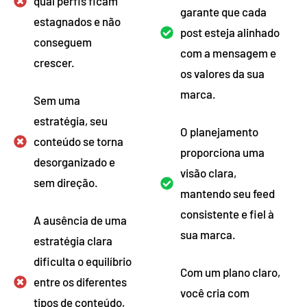
qual perfis ficam
garante que cada
estagnados e não
post esteja alinhado
conseguem
com a mensagem e
crescer.
os valores da sua
marca.
Sem uma
estratégia, seu
O planejamento
conteúdo se torna
proporciona uma
desorganizado e
visão clara,
sem direção.
mantendo seu feed
consistente e fiel à
A ausência de uma
sua marca.
estratégia clara
dificulta o equilíbrio
Com um plano claro,
entre os diferentes
você cria com
tipos de conteúdo,