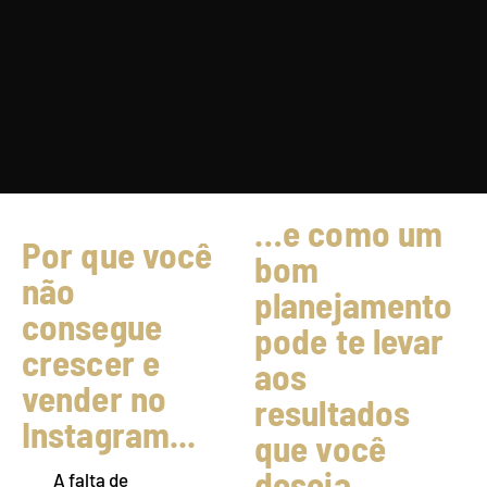
…e como um
Por que você
bom
não
planejamento
consegue
pode te levar
crescer e
aos
vender no
resultados
Instagram...
que você
deseja
A falta de