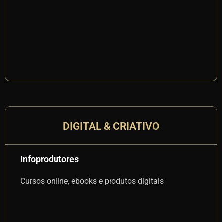
Clí
be
DIGITAL & CRIATIVO
Infoprodutores
In
Cursos online, ebooks e produtos digitais