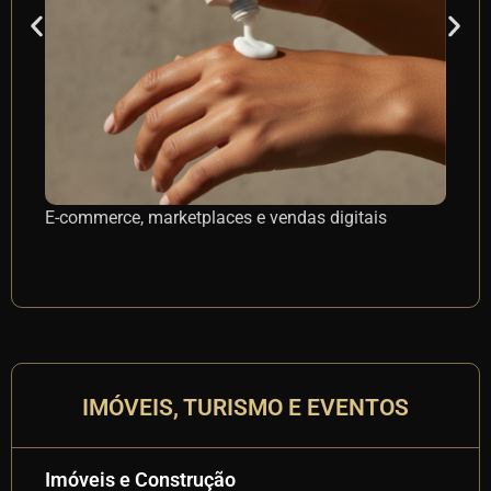
E-commerce, marketplaces e vendas digitais
Es
se
IMÓVEIS, TURISMO E EVENTOS
Imóveis e Construção
Ev